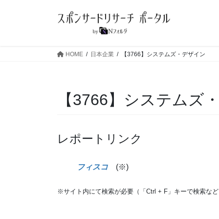
コ
ナ
ン
ビ
テ
ゲ
ン
ー
ツ
シ
HOME
日本企業
【3766】システムズ・デザイン
へ
ョ
ス
ン
キ
に
【3766】システムズ
ッ
移
プ
動
レポートリンク
フィスコ
(※)
※サイト内にて検索が必要（「Ctrl + F」キーで検索な