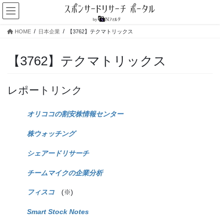
コ
ナ
ン
ビ
テ
ゲ
HOME
日本企業
【3762】テクマトリックス
ン
ー
ツ
シ
へ
ョ
【3762】テクマトリックス
ス
ン
キ
に
ッ
移
レポートリンク
プ
動
オリココの割安株情報センター
株ウォッチング
シェアードリサーチ
チームマイクの企業分析
フィスコ
(※)
Smart Stock Notes