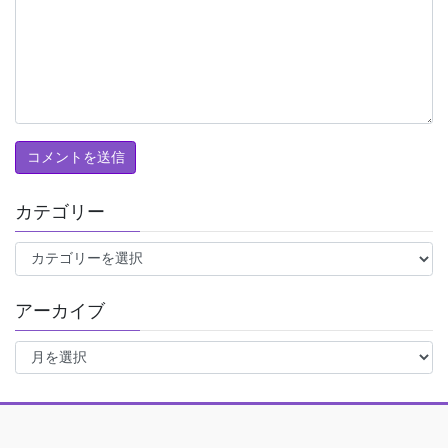
カテゴリー
カ
テ
ゴ
アーカイブ
リ
ー
ア
ー
カ
イ
ブ