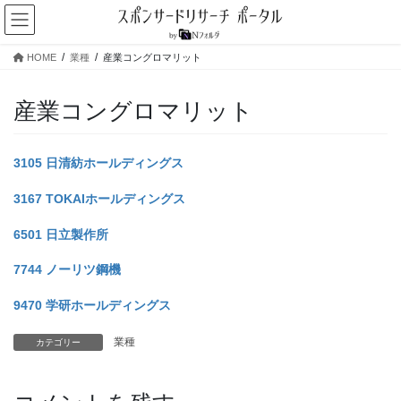
コ
ナ
ン
ビ
テ
ゲ
HOME
業種
産業コングロマリット
ン
ー
ツ
シ
へ
ョ
産業コングロマリット
ス
ン
キ
に
ッ
移
3105 日清紡ホールディングス
プ
動
3167 TOKAIホールディングス
6501 日立製作所
7744 ノーリツ鋼機
9470 学研ホールディングス
業種
カテゴリー