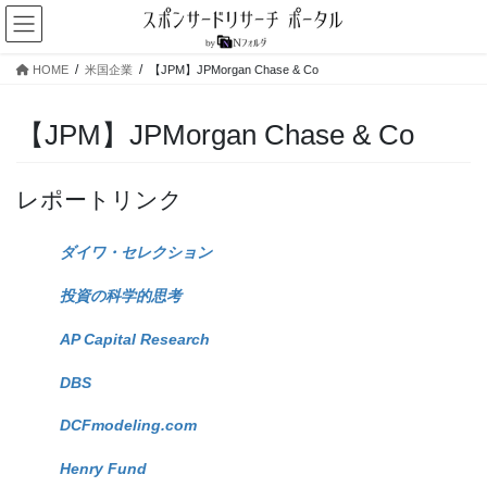
コ
ナ
ン
ビ
テ
ゲ
HOME
米国企業
【JPM】JPMorgan Chase & Co
ン
ー
ツ
シ
へ
ョ
【JPM】JPMorgan Chase & Co
ス
ン
キ
に
ッ
移
レポートリンク
プ
動
ダイワ・セレクション
投資の科学的思考
AP Capital Research
DBS
DCFmodeling.com
Henry Fund