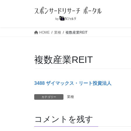
コ
ナ
ン
ビ
テ
ゲ
ン
ー
ツ
シ
HOME
業種
複数産業REIT
へ
ョ
ス
ン
キ
に
複数産業REIT
ッ
移
プ
動
3488 ザイマックス・リート投資法人
業種
カテゴリー
コメントを残す