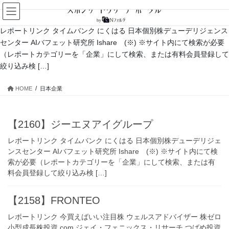
コ
ナ
ン
ビ
テ
ゲ
レポートリンク タイムバンク にくはる 日本個別株デューデリジェンス
ン
ー
センター AIバフェット研究所 Ishare (※) ※サイト内にて検索が必要
ツ
シ
（レポートカテゴリーを「企業」にして検索、または有料会員登録して
へ
ョ
絞り込み検 […]
ス
ン
キ
に
HOME
日本企業
ッ
移
プ
動
【2160】ジーエヌアイグループ
レポートリンク タイムバンク にくはる 日本個別株デューデリジェ
ンスセンター AIバフェット研究所 Ishare (※) ※サイト内にて検
索が必要（レポートカテゴリーを「企業」にして検索、または有
料会員登録して絞り込み検 […]
【2158】FRONTEO
レポートリンク 今買えばいい注目株 ウェルスアドバイザー 株ゼロ
小型成長株投資.com ジェイ・フェニックス・リサーチ つばめ投資