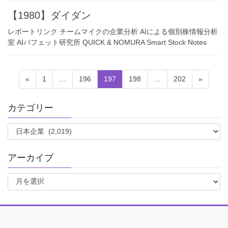
【1980】ダイダン
レポートリンク チームマイクの企業分析 AIによる個別株情報分析
室 AIバフェット研究所 QUICK & NOMURA Smart Stock Notes
投
固
固
固
固
固
«
1
…
196
197
198
…
202
»
稿
定
定
定
定
定
ペ
ペ
ペ
ペ
ペ
の
カテゴリー
ー
ー
ー
ー
ー
ペ
ジ
ジ
ジ
ジ
ジ
カ
ー
テ
ジ
ゴ
アーカイブ
リ
送
ー
ア
り
ー
カ
イ
ブ