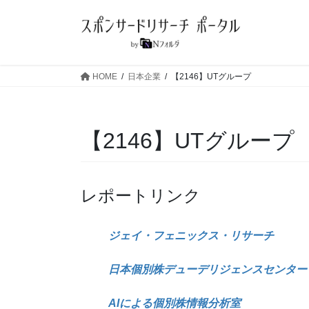
コ
ナ
ン
ビ
テ
ゲ
ン
ー
ツ
シ
HOME
日本企業
【2146】UTグループ
へ
ョ
ス
ン
キ
に
【2146】UTグループ
ッ
移
プ
動
レポートリンク
ジェイ・フェニックス・リサーチ
日本個別株デューデリジェンスセンター
AIによる個別株情報分析室