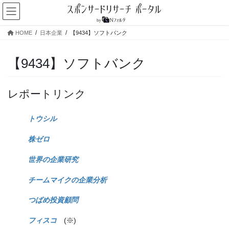
コ
ナ
ン
ビ
テ
ゲ
HOME
日本企業
【9434】ソフトバンク
ン
ー
ツ
シ
へ
ョ
【9434】ソフトバンク
ス
ン
キ
に
ッ
移
レポートリンク
プ
動
トウシル
株ゼロ
世界の企業研究
チームマイクの企業分析
つばめ投資顧問
フィスコ
(※)