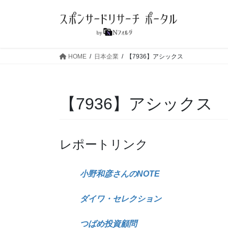
コ
ナ
ン
ビ
テ
ゲ
ン
ー
ツ
シ
HOME
日本企業
【7936】アシックス
へ
ョ
ス
ン
キ
に
【7936】アシックス
ッ
移
プ
動
レポートリンク
小野和彦さんのNOTE
ダイワ・セレクション
つばめ投資顧問