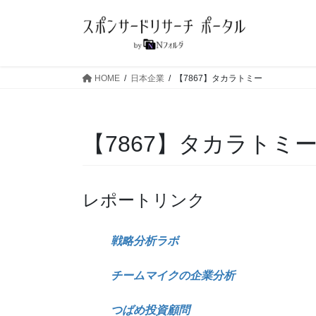
コ
ナ
ン
ビ
テ
ゲ
ン
ー
ツ
シ
HOME
日本企業
【7867】タカラトミー
へ
ョ
ス
ン
キ
に
【7867】タカラトミ
ッ
移
プ
動
レポートリンク
戦略分析ラボ
チームマイクの企業分析
つばめ投資顧問