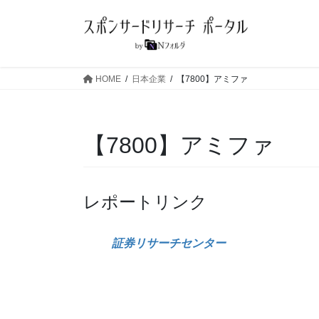
コ
ナ
ン
ビ
テ
ゲ
ン
ー
ツ
シ
HOME
日本企業
【7800】アミファ
へ
ョ
ス
ン
キ
に
【7800】アミファ
ッ
移
プ
動
レポートリンク
証券リサーチセンター