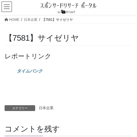
コ
ナ
ン
ビ
テ
ゲ
HOME
日本企業
【7581】サイゼリヤ
ン
ー
ツ
シ
へ
ョ
【7581】サイゼリヤ
ス
ン
キ
に
ッ
移
レポートリンク
プ
動
タイムバンク
日本企業
カテゴリー
コメントを残す