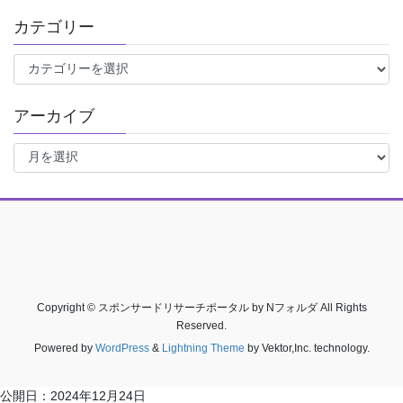
カテゴリー
カ
テ
ゴ
アーカイブ
リ
ー
ア
ー
カ
イ
ブ
Copyright © スポンサードリサーチポータル by Nフォルダ All Rights
Reserved.
Powered by
WordPress
&
Lightning Theme
by Vektor,Inc. technology.
公開日：
2024年12月24日