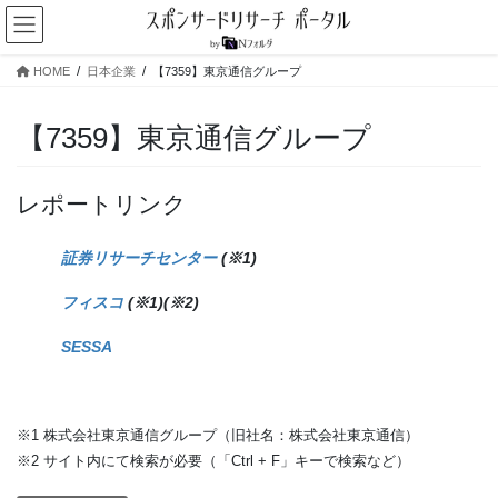
コ
ナ
ン
ビ
テ
ゲ
HOME
日本企業
【7359】東京通信グループ
ン
ー
ツ
シ
へ
ョ
【7359】東京通信グループ
ス
ン
キ
に
ッ
移
レポートリンク
プ
動
証券リサーチセンター
(※1)
フィスコ
(※1)(※2)
SESSA
※1 株式会社東京通信グループ（旧社名：株式会社東京通信）
※2 サイト内にて検索が必要（「Ctrl + F」キーで検索など）