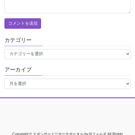
カテゴリー
カ
テ
ゴ
アーカイブ
リ
ー
ア
ー
カ
イ
ブ
Copyright © スポンサードリサーチポータル by Nフォルダ All Rights