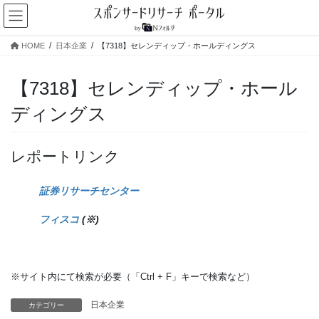
コ
ナ
ン
ビ
テ
ゲ
HOME
日本企業
【7318】セレンディップ・ホールディングス
ン
ー
ツ
シ
へ
ョ
【7318】セレンディップ・ホール
ス
ン
ディングス
キ
に
ッ
移
プ
動
レポートリンク
証券リサーチセンター
フィスコ
(※)
※サイト内にて検索が必要（「Ctrl + F」キーで検索など）
日本企業
カテゴリー