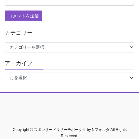
カテゴリー
カ
テ
ゴ
アーカイブ
リ
ー
ア
ー
カ
イ
ブ
Copyright © スポンサードリサーチポータル by Nフォルダ All Rights
Reserved.