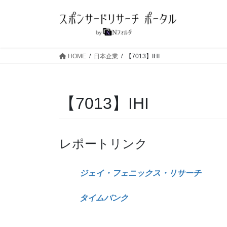
コ
ナ
ン
ビ
テ
ゲ
ン
ー
ツ
シ
HOME
日本企業
【7013】IHI
へ
ョ
ス
ン
キ
に
【7013】IHI
ッ
移
プ
動
レポートリンク
ジェイ・フェニックス・リサーチ
タイムバンク