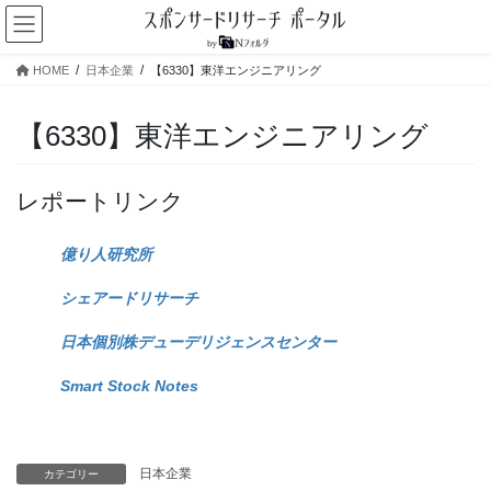
コ
ナ
ン
ビ
テ
ゲ
HOME
日本企業
【6330】東洋エンジニアリング
ン
ー
ツ
シ
へ
ョ
【6330】東洋エンジニアリング
ス
ン
キ
に
ッ
移
レポートリンク
プ
動
億り人研究所
シェアードリサーチ
日本個別株デューデリジェンスセンター
Smart Stock Notes
日本企業
カテゴリー