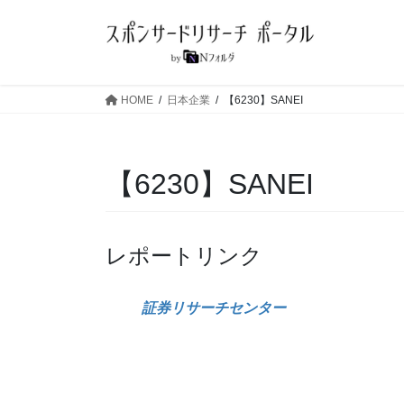
コ
ナ
ン
ビ
テ
ゲ
ン
ー
ツ
シ
HOME
日本企業
【6230】SANEI
へ
ョ
ス
ン
キ
に
【6230】SANEI
ッ
移
プ
動
レポートリンク
証券リサーチセンター