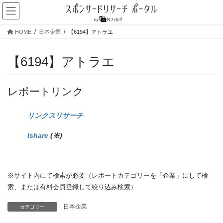
コ
ナ
ン
ビ
テ
ゲ
HOME
日本企業
【6194】アトラエ
ン
ー
ツ
シ
へ
ョ
【6194】アトラエ
ス
ン
キ
に
ッ
移
レポートリンク
プ
動
リンクスリサーチ
Ishare
(※)
※サイト内にて検索が必要（レポートカテゴリーを「企業」にして検
索、または有料会員登録して絞り込み検索）
日本企業
カテゴリー