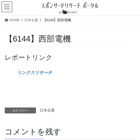
コ
ナ
ン
ビ
テ
ゲ
HOME
日本企業
【6144】西部電機
ン
ー
ツ
シ
へ
ョ
【6144】西部電機
ス
ン
キ
に
ッ
移
レポートリンク
プ
動
リンクスリサーチ
日本企業
カテゴリー
コメントを残す