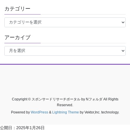
カテゴリー
カ
テ
ゴ
アーカイブ
リ
ー
ア
ー
カ
イ
ブ
Copyright © スポンサードリサーチポータル by Nフォルダ All Rights
Reserved.
Powered by
WordPress
&
Lightning Theme
by Vektor,Inc. technology.
公開日：
2025年1月26日