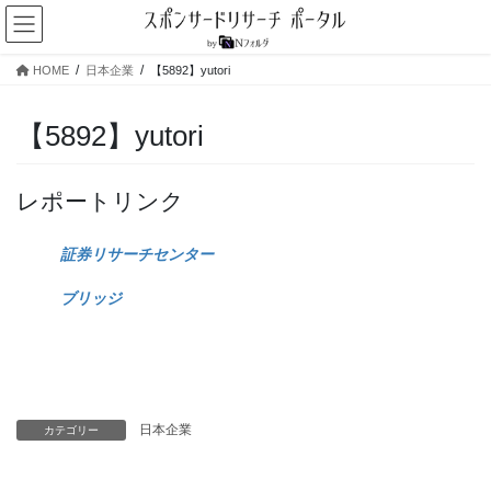
コ
ナ
ン
ビ
テ
ゲ
HOME
日本企業
【5892】yutori
ン
ー
ツ
シ
へ
ョ
【5892】yutori
ス
ン
キ
に
ッ
移
レポートリンク
プ
動
証券リサーチセンター
ブリッジ
日本企業
カテゴリー