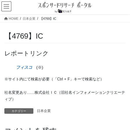
コ
ナ
ン
ビ
テ
ゲ
HOME
日本企業
【4769】IC
ン
ー
ツ
シ
へ
ョ
【4769】IC
ス
ン
キ
に
ッ
移
レポートリンク
プ
動
フィスコ
(※)
※サイト内にて検索が必要（「Ctrl + F」キーで検索など）
社名変更あり……株式会社ＩＣ（旧社名インフォメーションクリエーテ
ィブ）
日本企業
カテゴリー