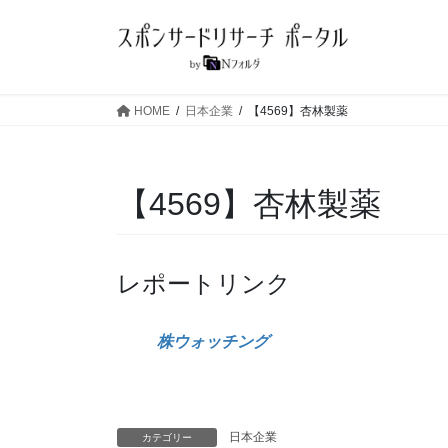
コ
ナ
ン
ビ
テ
ゲ
ン
ー
ツ
シ
HOME
日本企業
【4569】杏林製薬
へ
ョ
ス
ン
キ
に
【4569】杏林製薬
ッ
移
プ
動
レポートリンク
株ウォッチング
日本企業
カテゴリー