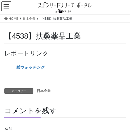
コ
ナ
ン
ビ
テ
ゲ
HOME
日本企業
【4538】扶桑薬品工業
ン
ー
ツ
シ
へ
ョ
【4538】扶桑薬品工業
ス
ン
キ
に
ッ
移
レポートリンク
プ
動
株ウォッチング
日本企業
カテゴリー
コメントを残す
名前