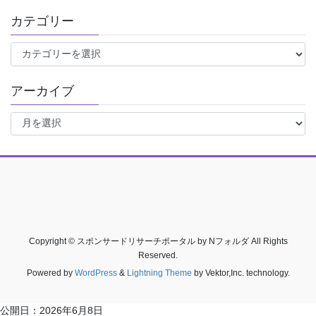
カテゴリー
カ
テ
ゴ
アーカイブ
リ
ー
ア
ー
カ
イ
ブ
Copyright © スポンサードリサーチポータル by Nフォルダ All Rights
Reserved.
Powered by
WordPress
&
Lightning Theme
by Vektor,Inc. technology.
公開日：
2026年6月8日