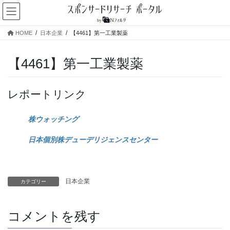
コ
ナ
ン
ビ
テ
ゲ
HOME
日本企業
【4461】第一工業製薬
ン
ー
ツ
シ
へ
ョ
【4461】第一工業製薬
ス
ン
キ
に
ッ
移
レポートリンク
プ
動
株ウォッチング
日本個別株デューデリジェンスセンター
日本企業
カテゴリー
コメントを残す