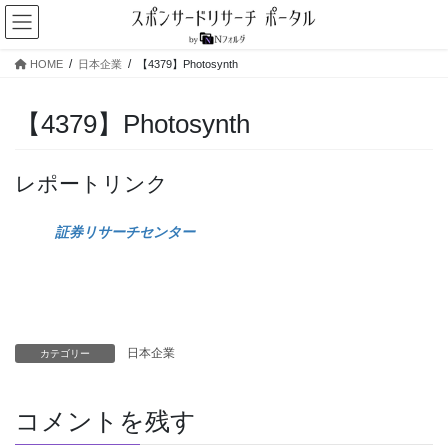
コ
ナ
ン
ビ
テ
ゲ
HOME
日本企業
【4379】Photosynth
ン
ー
ツ
シ
へ
ョ
【4379】Photosynth
ス
ン
キ
に
ッ
移
レポートリンク
プ
動
証券リサーチセンター
日本企業
カテゴリー
コメントを残す