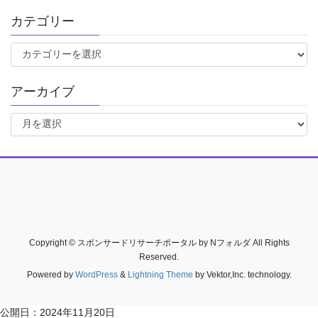
カテゴリー
カ
テ
ゴ
アーカイブ
リ
ー
ア
ー
カ
イ
ブ
Copyright © スポンサードリサーチポータル by Nフォルダ All Rights
Reserved.
Powered by
WordPress
&
Lightning Theme
by Vektor,Inc. technology.
公開日：
2024年11月20日