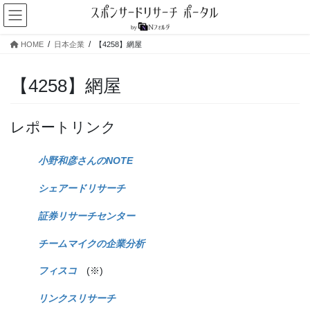
コ
ナ
ン
ビ
テ
ゲ
HOME
日本企業
【4258】網屋
ン
ー
ツ
シ
へ
ョ
【4258】網屋
ス
ン
キ
に
ッ
移
レポートリンク
プ
動
小野和彦さんのNOTE
シェアードリサーチ
証券リサーチセンター
チームマイクの企業分析
フィスコ
(※)
リンクスリサーチ