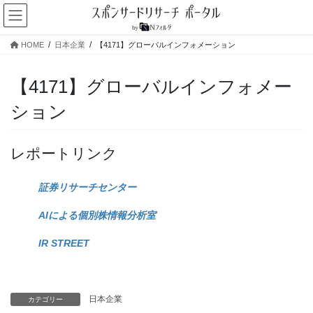
コ
ナ
ン
ビ
テ
ゲ
HOME
日本企業
【4171】グローバルインフォメーション
ン
ー
ツ
シ
へ
ョ
【4171】グローバルインフォメー
ス
ン
ション
キ
に
ッ
移
プ
動
レポートリンク
証券リサーチセンター
AIによる個別株情報分析室
IR STREET
日本企業
カテゴリー