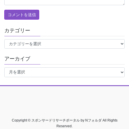
カテゴリー
カ
テ
ゴ
アーカイブ
リ
ー
ア
ー
カ
イ
ブ
Copyright © スポンサードリサーチポータル by Nフォルダ All Rights
Reserved.