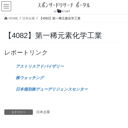
コ
ナ
ン
ビ
テ
ゲ
HOME
日本企業
【4082】第一稀元素化学工業
ン
ー
ツ
シ
へ
ョ
【4082】第一稀元素化学工業
ス
ン
キ
に
ッ
移
レポートリンク
プ
動
アストリスアドバイザリー
株ウォッチング
日本個別株デューデリジェンスセンター
日本企業
カテゴリー