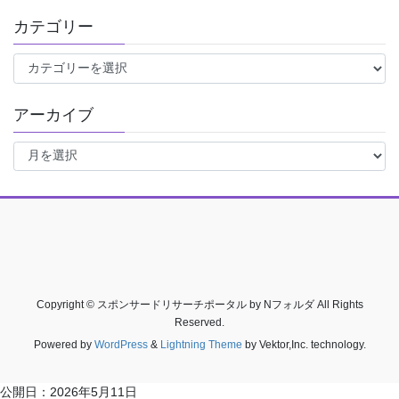
カテゴリー
カ
テ
ゴ
アーカイブ
リ
ー
ア
ー
カ
イ
ブ
Copyright © スポンサードリサーチポータル by Nフォルダ All Rights
Reserved.
Powered by
WordPress
&
Lightning Theme
by Vektor,Inc. technology.
公開日：
2026年5月11日