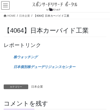
コ
ナ
ン
ビ
テ
ゲ
HOME
日本企業
【4064】日本カーバイド工業
ン
ー
ツ
シ
へ
ョ
【4064】日本カーバイド工業
ス
ン
キ
に
ッ
移
レポートリンク
プ
動
株ウォッチング
日本個別株デューデリジェンスセンター
日本企業
カテゴリー
コメントを残す