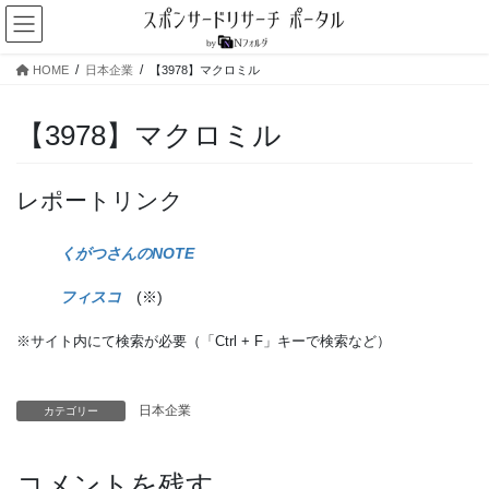
コ
ナ
ン
ビ
テ
ゲ
HOME
日本企業
【3978】マクロミル
ン
ー
ツ
シ
へ
ョ
【3978】マクロミル
ス
ン
キ
に
ッ
移
レポートリンク
プ
動
くがつさんのNOTE
フィスコ
(※)
※サイト内にて検索が必要（「Ctrl + F」キーで検索など）
日本企業
カテゴリー
コメントを残す