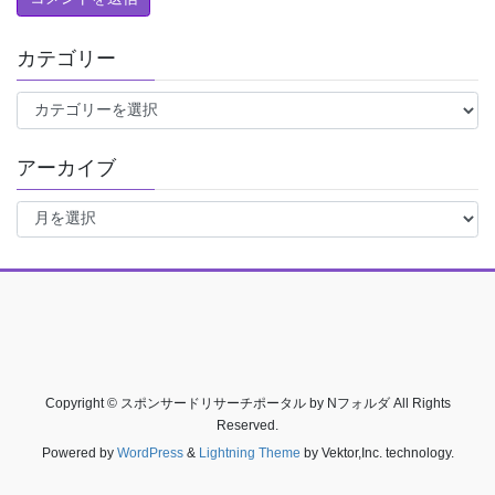
カテゴリー
カ
テ
ゴ
アーカイブ
リ
ー
ア
ー
カ
イ
ブ
Copyright © スポンサードリサーチポータル by Nフォルダ All Rights
Reserved.
Powered by
WordPress
&
Lightning Theme
by Vektor,Inc. technology.