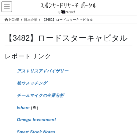
コ
ナ
ン
ビ
テ
ゲ
HOME
日本企業
【3482】ロードスターキャピタル
ン
ー
ツ
シ
へ
ョ
【3482】ロードスターキャピタル
ス
ン
キ
に
ッ
移
レポートリンク
プ
動
アストリスアドバイザリー
株ウォッチング
チームマイクの企業分析
Ishare
(※)
Omega Investment
Smart Stock Notes