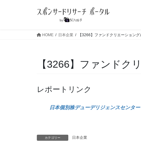
コ
ナ
ン
ビ
テ
ゲ
ン
ー
ツ
シ
HOME
日本企業
【3266】ファンドクリエーショング
へ
ョ
ス
ン
キ
に
【3266】ファンドク
ッ
移
プ
動
レポートリンク
日本個別株デューデリジェンスセンター
日本企業
カテゴリー