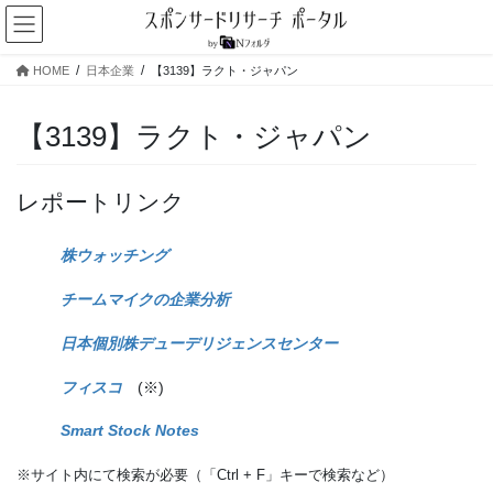
コ
ナ
ン
ビ
テ
ゲ
HOME
日本企業
【3139】ラクト・ジャパン
ン
ー
ツ
シ
へ
ョ
【3139】ラクト・ジャパン
ス
ン
キ
に
ッ
移
レポートリンク
プ
動
株ウォッチング
チームマイクの企業分析
日本個別株デューデリジェンスセンター
フィスコ
(※)
Smart Stock Notes
※サイト内にて検索が必要（「Ctrl + F」キーで検索など）