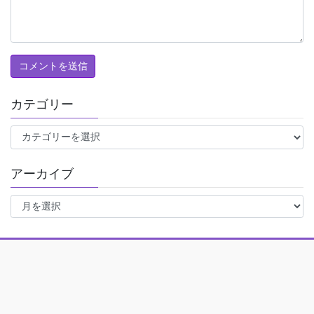
カテゴリー
カ
テ
ゴ
アーカイブ
リ
ー
ア
ー
カ
イ
ブ