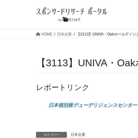
コ
ナ
ン
ビ
テ
ゲ
ン
ー
ツ
シ
HOME
日本企業
【3113】UNIVA・Oakホールディン
へ
ョ
ス
ン
キ
に
【3113】UNIVA・O
ッ
移
プ
動
レポートリンク
日本個別株デューデリジェンスセンター
日本企業
カテゴリー