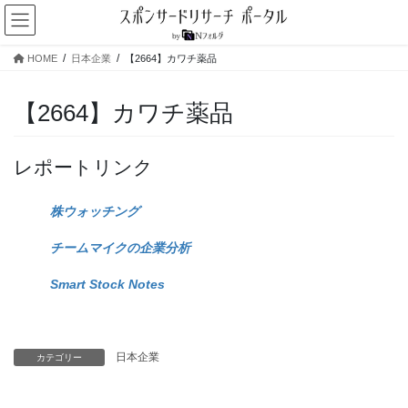
コ
ナ
ン
ビ
テ
ゲ
HOME
日本企業
【2664】カワチ薬品
ン
ー
ツ
シ
へ
ョ
【2664】カワチ薬品
ス
ン
キ
に
ッ
移
レポートリンク
プ
動
株ウォッチング
チームマイクの企業分析
Smart Stock Notes
日本企業
カテゴリー