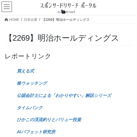
コ
ナ
ン
ビ
テ
ゲ
HOME
日本企業
【2269】明治ホールディングス
ン
ー
ツ
シ
へ
ョ
【2269】明治ホールディングス
ス
ン
キ
に
ッ
移
レポートリンク
プ
動
買える式
株ウォッチング
公認会計士による「わかりやすい」解説シリーズ
タイムバンク
ひかこの渓流釣りとバリュー投資
AIバフェット研究所