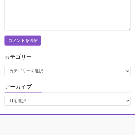
カテゴリー
カ
テ
ゴ
アーカイブ
リ
ー
ア
ー
カ
イ
ブ