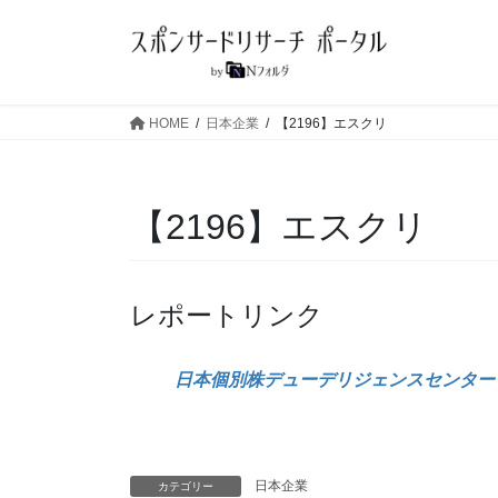
コ
ナ
ン
ビ
テ
ゲ
ン
ー
ツ
シ
HOME
日本企業
【2196】エスクリ
へ
ョ
ス
ン
キ
に
【2196】エスクリ
ッ
移
プ
動
レポートリンク
日本個別株デューデリジェンスセンター
日本企業
カテゴリー