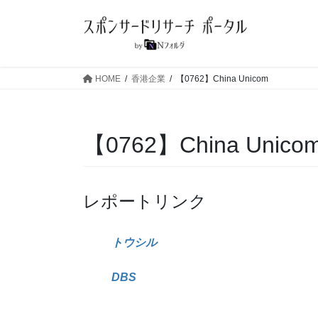
コ
ナ
ン
ビ
テ
ゲ
ン
ー
ツ
シ
HOME
香港企業
【0762】China Unicom
へ
ョ
ス
ン
キ
に
【0762】China Unico
ッ
移
プ
動
レポートリンク
トウシル
DBS