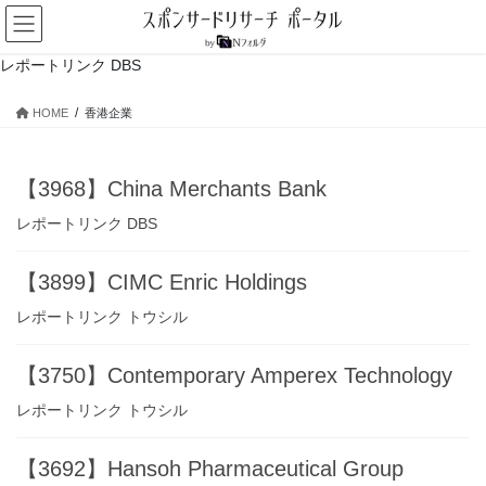
コ
ナ
ン
ビ
テ
ゲ
レポートリンク DBS
ン
ー
ツ
シ
HOME
香港企業
へ
ョ
ス
ン
キ
に
【3968】China Merchants Bank
ッ
移
プ
動
レポートリンク DBS
【3899】CIMC Enric Holdings
レポートリンク トウシル
【3750】Contemporary Amperex Technology
レポートリンク トウシル
【3692】Hansoh Pharmaceutical Group