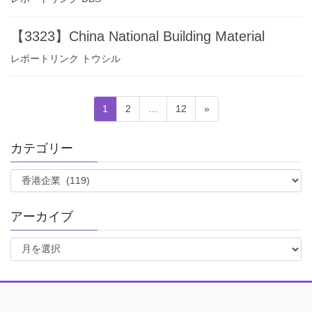
【3323】China National Building Material
レポートリンク トウシル
投
固
固
固
1
2
…
12
»
稿
定
定
定
ペ
ペ
ペ
の
カテゴリー
ー
ー
ー
ペ
ジ
ジ
ジ
カ
ー
テ
ジ
ゴ
アーカイブ
リ
送
ー
ア
り
ー
カ
イ
ブ